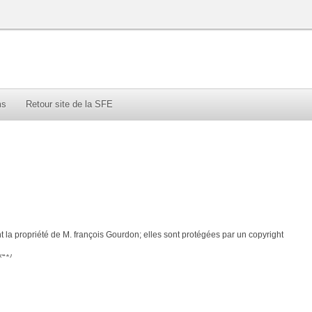
ms
Retour site de la SFE
la propriété de M. françois Gourdon; elles sont protégées par un copyright